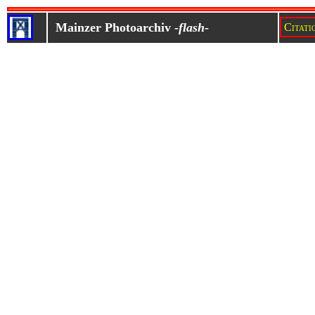
Mainzer Photoarchiv -
flash
-
Citati